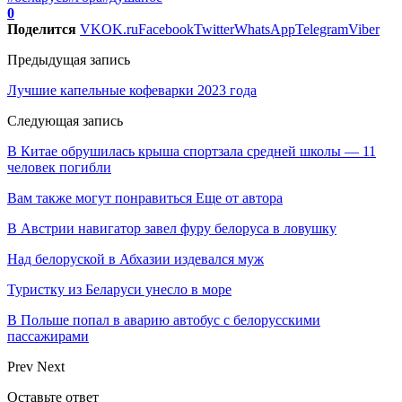
0
Поделится
VK
OK.ru
Facebook
Twitter
WhatsApp
Telegram
Viber
Предыдущая запись
Лучшие капельные кофеварки 2023 года
Следующая запись
В Китае обрушилась крыша спортзала средней школы — 11
человек погибли
Вам также могут понравиться
Еще от автора
В Австрии навигатор завел фуру белоруса в ловушку
Над белоруской в Абхазии издевался муж
Туристку из Беларуси унесло в море
В Польше попал в аварию автобус с белорусскими
пассажирами
Prev
Next
Оставьте ответ