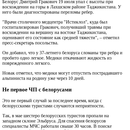
Белорус Дмитрий Гракович 19 июля упал с высоты при
восхождении на горы в Лахшском районе Таджикистана. У
него были диагностированы переломы ребер.
"Врачи столичного медцентра "Истиклол", куда был
госпитализирован Гракович, получивший травмы при
восхождении на вершину на востоке Таджикистана,
оценивают его состояние как средней тяжести", – отметил
пресс-секретарь посольства.
Он добавил, что у 37-летнего белоруса сломаны три ребра и
пробито одно легкое. Медики откачивают жидкость из
поврежденного легкого.
Новак отметил, что медики могут отпустить пострадавшего
альпиниста на родину уже через 10 дней.
Не первое ЧП с белорусами
Это не первый случай за последнее время, когда с
белорусскими туристами случаются неприятности.
Так, в мае шестеро белорусских туристов пропали на
западном склоне Эльбруса. Для спасения белорусов
специалисты МЧС работали свыше 30 часов. В поиске