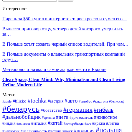
Интересное:
Парень за $50 купил в интернете старое кресло и сумел его…
Вынесен приговор отцу, четверо детей которого умерли из-
за…
В Польше хотят создать черный список водителей. При чем…
В Польше документы о владельцах транспортных компаний
будут…
Метеорологи назвали самое жаркое место в Европе
Clear Space, Clear Mind: Why Minimalism and Clean Living
Define Modern Life
Метки
#tochka
#авто
#blizko
#австрия
#алкоголь
#батискаф
#apple
#автобус
#беларусь
#германия
#гибель
#богатство
#дальнобойщик
#дети
#животное
#деньга
#долгожитель
#китай
#италия
#литва
#индия
#кража
#испания
#контрабанда
#кот
#польша
#полиция
#наркотик
#недвижимость
#поиск
#питание