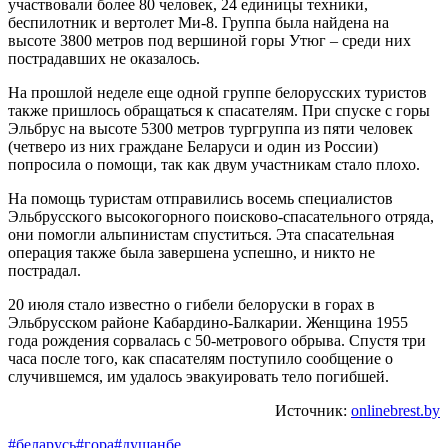
участвовали более 80 человек, 24 единицы техники,
беспилотник и вертолет Ми-8. Группа была найдена на
высоте 3800 метров под вершиной горы Утюг – среди них
пострадавших не оказалось.
На прошлой неделе еще одной группе белорусских туристов
также пришлось обращаться к спасателям. При спуске с горы
Эльбрус на высоте 5300 метров тургруппа из пяти человек
(четверо из них граждане Беларуси и один из России)
попросила о помощи, так как двум участникам стало плохо.
На помощь туристам отправились восемь специалистов
Эльбрусского высокогорного поисково-спасательного отряда,
они помогли альпинистам спуститься. Эта спасательная
операция также была завершена успешно, и никто не
пострадал.
20 июля стало известно о гибели белоруски в горах в
Эльбрусском районе Кабардино-Балкарии. Женщина 1955
года рождения сорвалась с 50-метрового обрыва. Спустя три
часа после того, как спасателям поступило сообщение о
случившемся, им удалось эвакуировать тело погибшей.
Источник:
onlinebrest.by
#беларусь
#гора
#душанбе