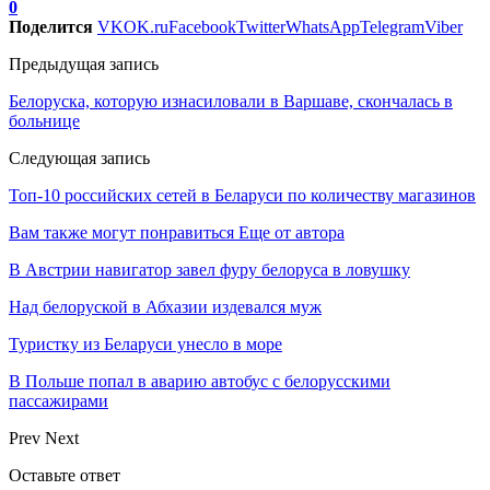
0
Поделится
VK
OK.ru
Facebook
Twitter
WhatsApp
Telegram
Viber
Предыдущая запись
Белоруска, которую изнасиловали в Варшаве, скончалась в
больнице
Следующая запись
Топ-10 российских сетей в Беларуси по количеству магазинов
Вам также могут понравиться
Еще от автора
В Австрии навигатор завел фуру белоруса в ловушку
Над белоруской в Абхазии издевался муж
Туристку из Беларуси унесло в море
В Польше попал в аварию автобус с белорусскими
пассажирами
Prev
Next
Оставьте ответ