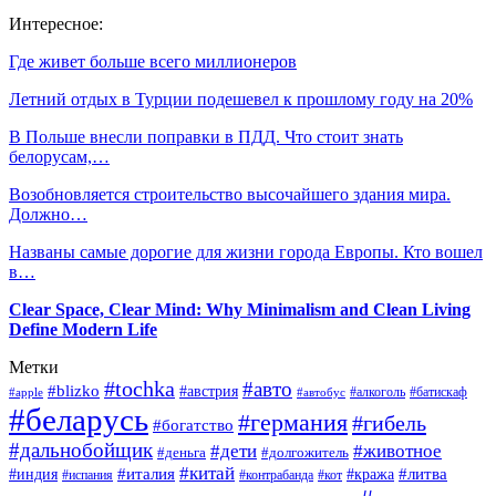
Интересное:
Где живет больше всего миллионеров
Летний отдых в Турции подешевел к прошлому году на 20%
В Польше внесли поправки в ПДД. Что стоит знать
белорусам,…
Возобновляется строительство высочайшего здания мира.
Должно…
Названы самые дорогие для жизни города Европы. Кто вошел
в…
Clear Space, Clear Mind: Why Minimalism and Clean Living
Define Modern Life
Метки
#tochka
#авто
#blizko
#австрия
#алкоголь
#батискаф
#apple
#автобус
#беларусь
#германия
#гибель
#богатство
#дальнобойщик
#дети
#животное
#деньга
#долгожитель
#китай
#италия
#литва
#индия
#кража
#испания
#контрабанда
#кот