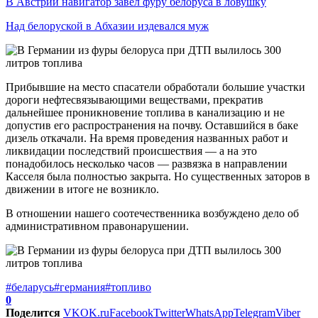
В Австрии навигатор завел фуру белоруса в ловушку
Над белоруской в Абхазии издевался муж
Прибывшие на место спасатели обработали большие участки
дороги нефтесвязывающими веществами, прекратив
дальнейшее проникновение топлива в канализацию и не
допустив его распространения на почву. Оставшийся в баке
дизель откачали. На время проведения названных работ и
ликвидации последствий происшествия — а на это
понадобилось несколько часов — развязка в направлении
Касселя была полностью закрыта. Но существенных заторов в
движении в итоге не возникло.
В отношении нашего соотечественника возбуждено дело об
административном правонарушении.
#беларусь
#германия
#топливо
0
Поделится
VK
OK.ru
Facebook
Twitter
WhatsApp
Telegram
Viber