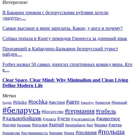
Интересное:
В Баварии трюком с белорусскими рублями хотели
«надуть»…
Самые высокие в мире зарплаты. Какие, у кого и почему?
Собака попала в Книгу рекордов Гиннесса за длинный язык
Пропавший в Кабардино-Балкарии белорусский турист
найден…
Forbes назвал 50 самых дорогих спортивных команд мира. Кто
в…
Clear Space, Clear Mind: Why Minimalism and Clean Living
Define Modern Life
Метки
#tochka
#авто
#blizko
#австрия
#алкоголь
#батискаф
#apple
#автобус
#беларусь
#германия
#гибель
#богатство
#дальнобойщик
#дети
#животное
#деньга
#долгожитель
#китай
#италия
#литва
#индия
#кража
#испания
#контрабанда
#кот
#польша
#полиция
#наркотик
#недвижимость
#поиск
#питание