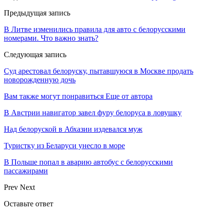
Предыдущая запись
В Литве изменились правила для авто с белорусскими
номерами. Что важно знать?
Следующая запись
Суд арестовал белоруску, пытавшуюся в Москве продать
новорожденную дочь
Вам также могут понравиться
Еще от автора
В Австрии навигатор завел фуру белоруса в ловушку
Над белоруской в Абхазии издевался муж
Туристку из Беларуси унесло в море
В Польше попал в аварию автобус с белорусскими
пассажирами
Prev
Next
Оставьте ответ