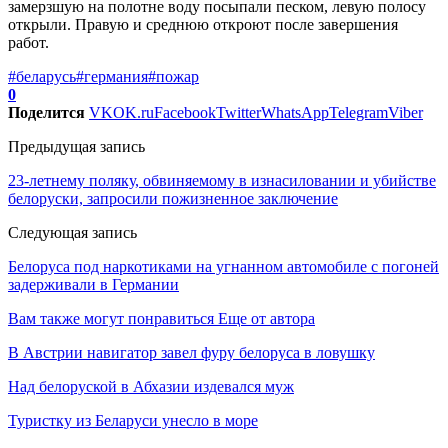
замерзшую на полотне воду посыпали песком, левую полосу
открыли. Правую и среднюю откроют после завершения
работ.
#беларусь
#германия
#пожар
0
Поделится
VK
OK.ru
Facebook
Twitter
WhatsApp
Telegram
Viber
Предыдущая запись
23-летнему поляку, обвиняемому в изнасиловании и убийстве
белоруски, запросили пожизненное заключение
Следующая запись
Белоруса под наркотиками на угнанном автомобиле с погоней
задерживали в Германии
Вам также могут понравиться
Еще от автора
В Австрии навигатор завел фуру белоруса в ловушку
Над белоруской в Абхазии издевался муж
Туристку из Беларуси унесло в море