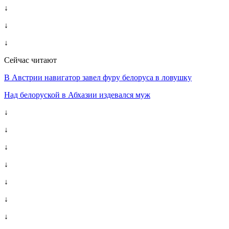
↓
↓
↓
Сейчас читают
В Австрии навигатор завел фуру белоруса в ловушку
Над белоруской в Абхазии издевался муж
↓
↓
↓
↓
↓
↓
↓