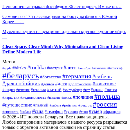
Пенсионер завтракал фастфудом 36 лет подряд. Им же он…
Самолет со 175 пассажирами на борту разбился в Южной
Корее —…
Мужчина купил на аукционе идеально круглое куриное яйцо.
…
Clear Space, Clear Mind: Why Minimalism and Clean Living
Define Modern Life
Метки
#tochka
#авто
#blizko
#австрия
#алкоголь
#батискаф
#apple
#автобус
#беларусь
#германия
#гибель
#богатство
#дальнобойщик
#дети
#животное
#деньга
#долгожитель
#китай
#италия
#литва
#индия
#кража
#испания
#контрабанда
#кот
#польша
#полиция
#наркотик
#недвижимость
#поиск
#питание
#россия
#путешествие
#пьяный
#рейтинг
#работа
#рекорд
#сша
#умер
#телефон
#сигарета
#турция
#франция
#собака
#угон
© 2026 - ИТ новости Беларуси. Все права защищены.
Любое копирование материалов с нашего ресурса разрешается
только с обратной активной ссылкой на страницу статьи.