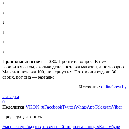
↓
↓
↓
↓
↓
↓
Правильный ответ
— $30. Прочтите вопрос. В нем
говорится о том, сколько денег потерял магазин, а не товаров.
Магазин потерял 100, но вернул их. Потом они отдали 30
своих, вот она — разгадка.
Источник:
onlinebrest.by
#загадка
0
Поделится
VK
OK.ru
Facebook
Twitter
WhatsApp
Telegram
Viber
Предыдущая запись
Умер актер Гладков, известный по ролям в шоу «Каламбур»