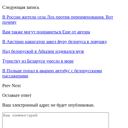
Следующая запись
В России жители села Лох против переименования. Вот
почему
Вам также могут понравиться
Еще от автора
В Австрии навигатор завел фуру белоруса в ловушку
Над белоруской в Абхазии издевался муж
Туристку из Беларуси унесло в море
В Польше попал в аварию автобус с белорусскими
пассажирами
Prev
Next
Оставьте ответ
Ваш электронный адрес не будет опубликован.